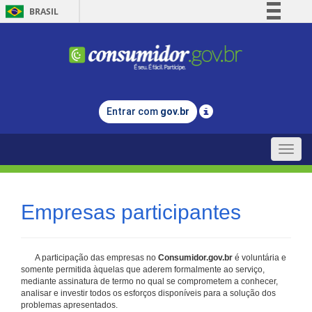
BRASIL
Simplifique!
Comunica BR
Participe
Acesso à informação
Entrar com
gov.br
Legislação
Canais
Toggle
naviga
Empresas participantes
A participação das empresas no
Consumidor.gov.br
é voluntária e
somente permitida àquelas que aderem formalmente ao serviço,
mediante assinatura de termo no qual se comprometem a conhecer,
analisar e investir todos os esforços disponíveis para a solução dos
problemas apresentados.