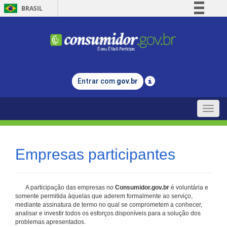
BRASIL
Simplifique!
Comunica BR
Participe
Acesso à informação
Entrar com
gov.br
Legislação
Canais
Toggle
naviga
Empresas participantes
A participação das empresas no
Consumidor.gov.br
é voluntária e
somente permitida àquelas que aderem formalmente ao serviço,
mediante assinatura de termo no qual se comprometem a conhecer,
analisar e investir todos os esforços disponíveis para a solução dos
problemas apresentados.