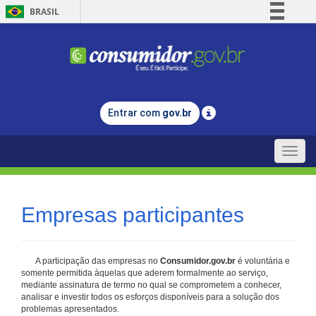
BRASIL
Simplifique!
Comunica BR
Participe
Acesso à informação
Entrar com
gov.br
Legislação
Canais
Toggle
naviga
Empresas participantes
A participação das empresas no
Consumidor.gov.br
é voluntária e
somente permitida àquelas que aderem formalmente ao serviço,
mediante assinatura de termo no qual se comprometem a conhecer,
analisar e investir todos os esforços disponíveis para a solução dos
problemas apresentados.