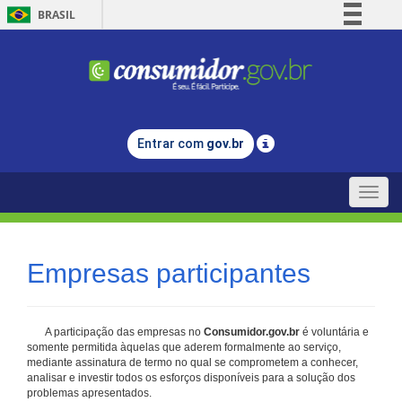
BRASIL
Simplifique!
Comunica BR
Participe
Acesso à informação
Entrar com
gov.br
Legislação
Canais
Toggle
naviga
Empresas participantes
A participação das empresas no
Consumidor.gov.br
é voluntária e
somente permitida àquelas que aderem formalmente ao serviço,
mediante assinatura de termo no qual se comprometem a conhecer,
analisar e investir todos os esforços disponíveis para a solução dos
problemas apresentados.