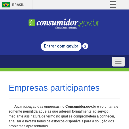
BRASIL
Simplifique!
Comunica BR
Participe
Acesso à informação
Entrar com
gov.br
Legislação
Canais
Toggle
naviga
Empresas participantes
A participação das empresas no
Consumidor.gov.br
é voluntária e
somente permitida àquelas que aderem formalmente ao serviço,
mediante assinatura de termo no qual se comprometem a conhecer,
analisar e investir todos os esforços disponíveis para a solução dos
problemas apresentados.