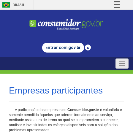
BRASIL
Simplifique!
Comunica BR
Participe
Acesso à informação
Entrar com
gov.br
Legislação
Canais
Toggle
naviga
Empresas participantes
A participação das empresas no
Consumidor.gov.br
é voluntária e
somente permitida àquelas que aderem formalmente ao serviço,
mediante assinatura de termo no qual se comprometem a conhecer,
analisar e investir todos os esforços disponíveis para a solução dos
problemas apresentados.