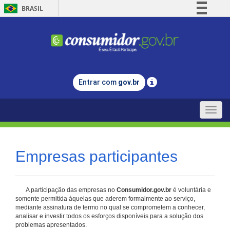
BRASIL
Simplifique!
Comunica BR
Participe
Acesso à informação
Entrar com
gov.br
Legislação
Canais
Toggle
naviga
Empresas participantes
A participação das empresas no
Consumidor.gov.br
é voluntária e
somente permitida àquelas que aderem formalmente ao serviço,
mediante assinatura de termo no qual se comprometem a conhecer,
analisar e investir todos os esforços disponíveis para a solução dos
problemas apresentados.