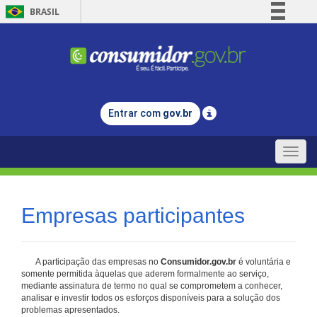
BRASIL
Simplifique!
Comunica BR
Participe
Acesso à informação
Entrar com
gov.br
Legislação
Canais
Toggle
naviga
Empresas participantes
A participação das empresas no
Consumidor.gov.br
é voluntária e
somente permitida àquelas que aderem formalmente ao serviço,
mediante assinatura de termo no qual se comprometem a conhecer,
analisar e investir todos os esforços disponíveis para a solução dos
problemas apresentados.