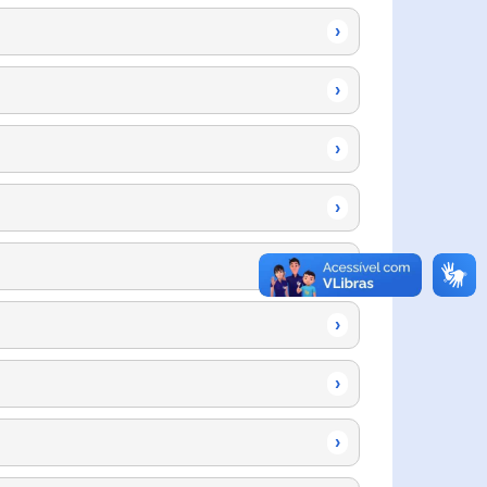
›
›
›
›
›
›
›
›