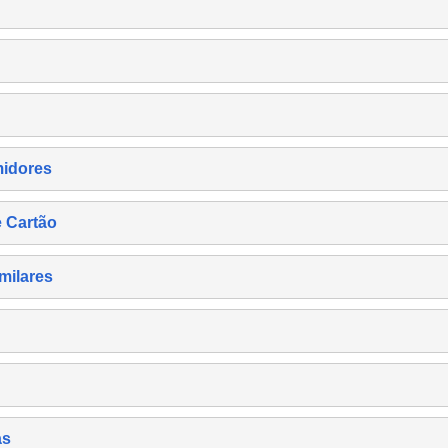
midores
e Cartão
milares
as