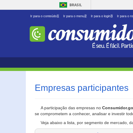
BRASIL
Ir para o conteúdo
1
Ir para o menu
2
Ir para o login
3
Ir para o r
Empresas participantes
A participação das empresas no
Consumidor.go
se comprometem a conhecer, analisar e investir tod
Veja abaixo a lista, por segmento de mercado, d