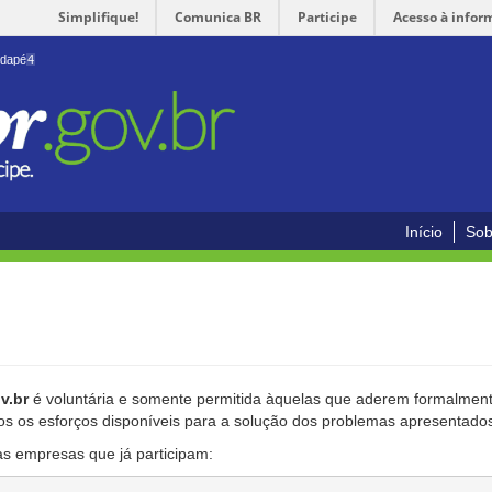
Simplifique!
Comunica BR
Participe
Acesso à infor
odapé
4
Início
Sob
v.br
é voluntária e somente permitida àquelas que aderem formalmente
os os esforços disponíveis para a solução dos problemas apresentado
as empresas que já participam: