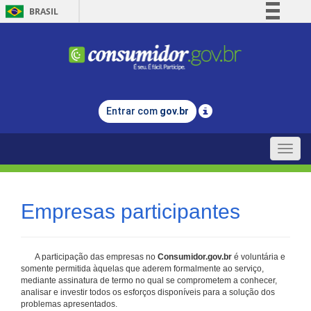
BRASIL
Simplifique!
Comunica BR
Participe
Acesso à informação
Entrar com
gov.br
Legislação
Canais
Toggle
naviga
Empresas participantes
A participação das empresas no
Consumidor.gov.br
é voluntária e
somente permitida àquelas que aderem formalmente ao serviço,
mediante assinatura de termo no qual se comprometem a conhecer,
analisar e investir todos os esforços disponíveis para a solução dos
problemas apresentados.