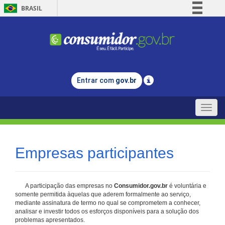
BRASIL
Simplifique!
Comunica BR
Participe
Acesso à informação
Entrar com
gov.br
Legislação
Canais
Toggle
naviga
Empresas participantes
A participação das empresas no
Consumidor.gov.br
é voluntária e
somente permitida àquelas que aderem formalmente ao serviço,
mediante assinatura de termo no qual se comprometem a conhecer,
analisar e investir todos os esforços disponíveis para a solução dos
problemas apresentados.