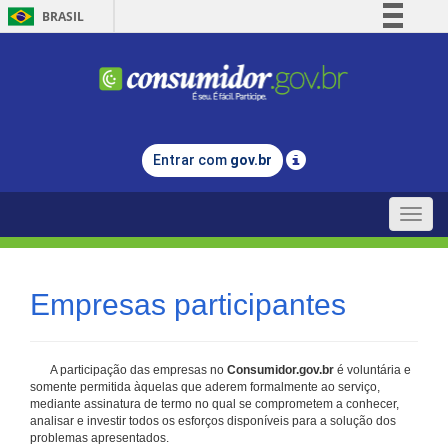
BRASIL
Simplifique!
Comunica BR
Participe
Acesso à informação
Entrar com
gov.br
Legislação
Canais
Toggle
naviga
Empresas participantes
A participação das empresas no
Consumidor.gov.br
é voluntária e
somente permitida àquelas que aderem formalmente ao serviço,
mediante assinatura de termo no qual se comprometem a conhecer,
analisar e investir todos os esforços disponíveis para a solução dos
problemas apresentados.