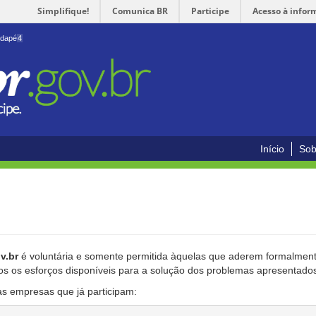
Simplifique!
Comunica BR
Participe
Acesso à infor
odapé
4
Início
Sob
v.br
é voluntária e somente permitida àquelas que aderem formalmente
os os esforços disponíveis para a solução dos problemas apresentado
as empresas que já participam: