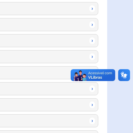
›
›
›
›
›
›
›
›