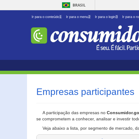
BRASIL
Ir para o conteúdo
1
Ir para o menu
2
Ir para o login
3
Ir para o r
Empresas participantes
A participação das empresas no
Consumidor.go
se comprometem a conhecer, analisar e investir tod
Veja abaixo a lista, por segmento de mercado, d