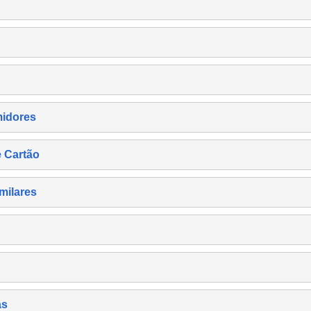
midores
e Cartão
milares
as