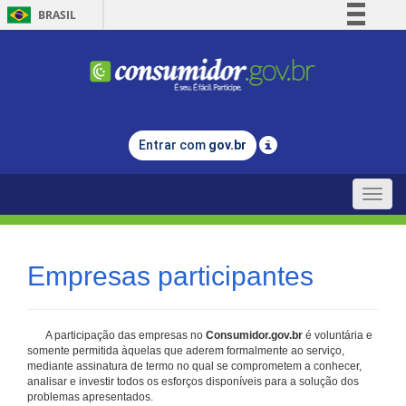
BRASIL
Simplifique!
Comunica BR
Participe
Acesso à informação
Entrar com
gov.br
Legislação
Canais
Toggle
naviga
Empresas participantes
A participação das empresas no
Consumidor.gov.br
é voluntária e
somente permitida àquelas que aderem formalmente ao serviço,
mediante assinatura de termo no qual se comprometem a conhecer,
analisar e investir todos os esforços disponíveis para a solução dos
problemas apresentados.