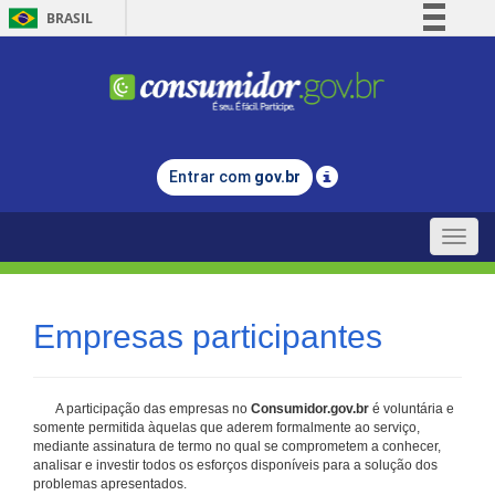
BRASIL
Simplifique!
Comunica BR
Participe
Acesso à informação
Entrar com
gov.br
Legislação
Canais
Toggle
naviga
Empresas participantes
A participação das empresas no
Consumidor.gov.br
é voluntária e
somente permitida àquelas que aderem formalmente ao serviço,
mediante assinatura de termo no qual se comprometem a conhecer,
analisar e investir todos os esforços disponíveis para a solução dos
problemas apresentados.