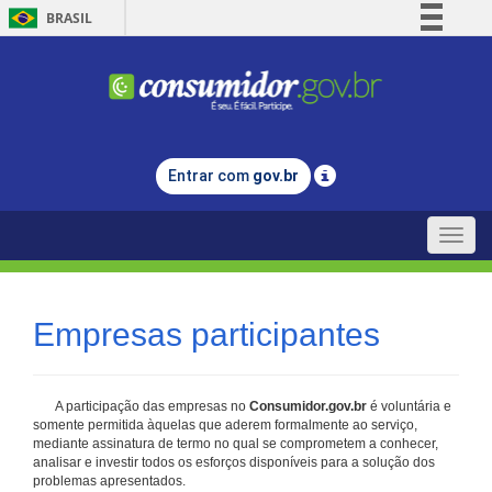
BRASIL
Simplifique!
Comunica BR
Participe
Acesso à informação
Entrar com
gov.br
Legislação
Canais
Toggle
naviga
Empresas participantes
A participação das empresas no
Consumidor.gov.br
é voluntária e
somente permitida àquelas que aderem formalmente ao serviço,
mediante assinatura de termo no qual se comprometem a conhecer,
analisar e investir todos os esforços disponíveis para a solução dos
problemas apresentados.