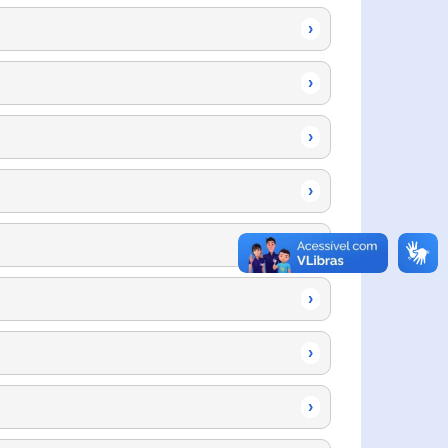
›
›
›
›
›
›
›
›