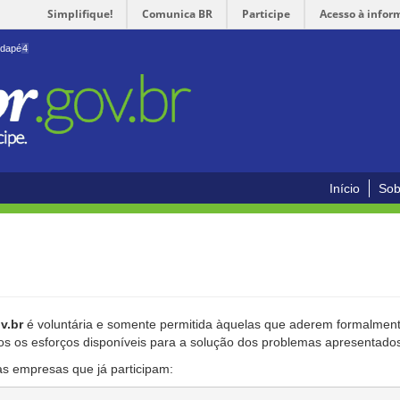
Simplifique!
Comunica BR
Participe
Acesso à infor
odapé
4
Início
Sob
v.br
é voluntária e somente permitida àquelas que aderem formalmente
os os esforços disponíveis para a solução dos problemas apresentado
as empresas que já participam: