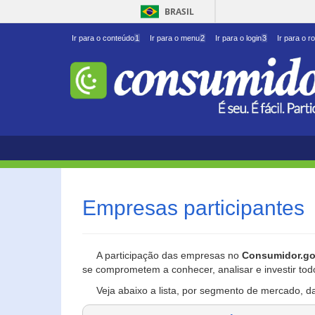
BRASIL
Ir para o conteúdo
1
Ir para o menu
2
Ir para o login
3
Ir para o r
Empresas participantes
A participação das empresas no
Consumidor.go
se comprometem a conhecer, analisar e investir tod
Veja abaixo a lista, por segmento de mercado, d