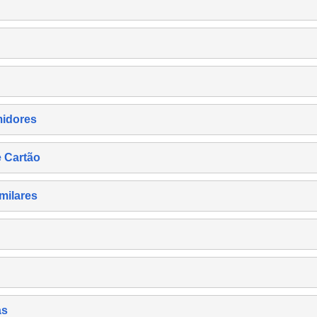
midores
e Cartão
milares
as