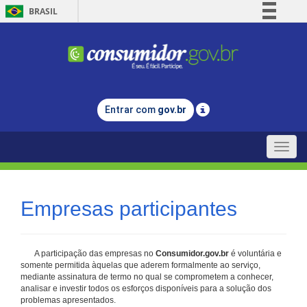
BRASIL
Simplifique!
Comunica BR
Participe
Acesso à informação
Entrar com
gov.br
Legislação
Canais
Toggle
naviga
Empresas participantes
A participação das empresas no
Consumidor.gov.br
é voluntária e
somente permitida àquelas que aderem formalmente ao serviço,
mediante assinatura de termo no qual se comprometem a conhecer,
analisar e investir todos os esforços disponíveis para a solução dos
problemas apresentados.