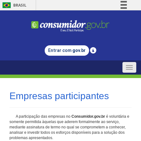
BRASIL
Simplifique!
Comunica BR
Participe
Acesso à informação
Entrar com
gov.br
Legislação
Canais
Toggle
naviga
Empresas participantes
A participação das empresas no
Consumidor.gov.br
é voluntária e
somente permitida àquelas que aderem formalmente ao serviço,
mediante assinatura de termo no qual se comprometem a conhecer,
analisar e investir todos os esforços disponíveis para a solução dos
problemas apresentados.