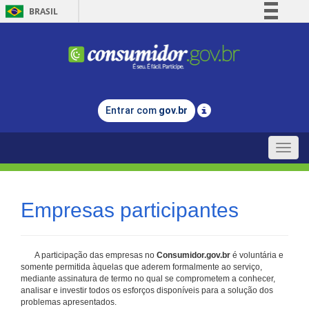
BRASIL
Simplifique!
Comunica BR
Participe
Acesso à informação
Entrar com
gov.br
Legislação
Canais
Toggle
naviga
Empresas participantes
A participação das empresas no
Consumidor.gov.br
é voluntária e
somente permitida àquelas que aderem formalmente ao serviço,
mediante assinatura de termo no qual se comprometem a conhecer,
analisar e investir todos os esforços disponíveis para a solução dos
problemas apresentados.