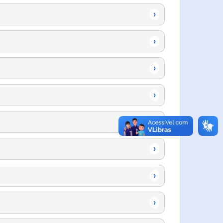
›
›
›
›
›
›
›
›