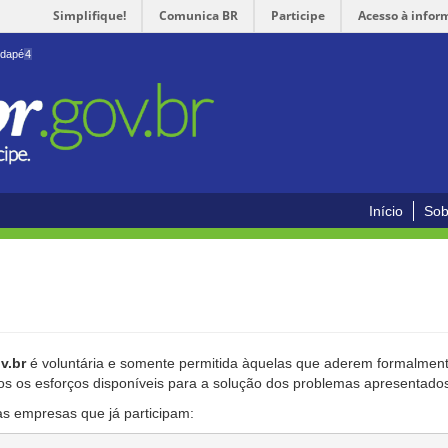
Simplifique!
Comunica BR
Participe
Acesso à infor
odapé
4
Início
Sob
v.br
é voluntária e somente permitida àquelas que aderem formalmente
os os esforços disponíveis para a solução dos problemas apresentado
as empresas que já participam: