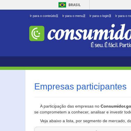
BRASIL
Ir para o conteúdo
1
Ir para o menu
2
Ir para o login
3
Ir para o r
Empresas participantes
A participação das empresas no
Consumidor.go
se comprometem a conhecer, analisar e investir tod
Veja abaixo a lista, por segmento de mercado, d