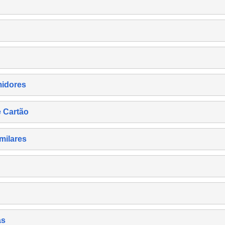
midores
e Cartão
milares
as