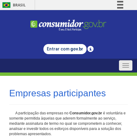
BRASIL
Simplifique!
Comunica BR
Participe
Acesso à informação
Entrar com
gov.br
Legislação
Canais
Toggle
naviga
Empresas participantes
A participação das empresas no
Consumidor.gov.br
é voluntária e
somente permitida àquelas que aderem formalmente ao serviço,
mediante assinatura de termo no qual se comprometem a conhecer,
analisar e investir todos os esforços disponíveis para a solução dos
problemas apresentados.