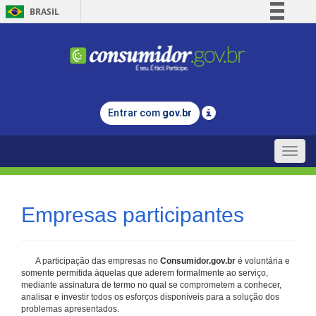
BRASIL
Simplifique!
Comunica BR
Participe
Acesso à informação
Entrar com
gov.br
Legislação
Canais
Toggle
naviga
Empresas participantes
A participação das empresas no
Consumidor.gov.br
é voluntária e
somente permitida àquelas que aderem formalmente ao serviço,
mediante assinatura de termo no qual se comprometem a conhecer,
analisar e investir todos os esforços disponíveis para a solução dos
problemas apresentados.