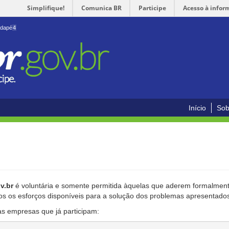
Simplifique!
Comunica BR
Participe
Acesso à infor
odapé
4
Início
Sob
v.br
é voluntária e somente permitida àquelas que aderem formalmente
os os esforços disponíveis para a solução dos problemas apresentado
as empresas que já participam: