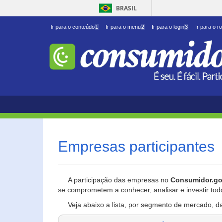
BRASIL
Ir para o conteúdo
1
Ir para o menu
2
Ir para o login
3
Ir para o r
Empresas participantes
A participação das empresas no
Consumidor.go
se comprometem a conhecer, analisar e investir tod
Veja abaixo a lista, por segmento de mercado, d