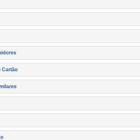
midores
e Cartão
milares
as