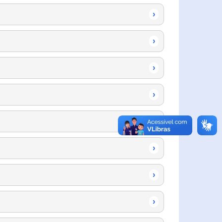
›
›
›
›
›
›
›
›