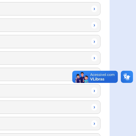
›
›
›
›
›
›
›
›