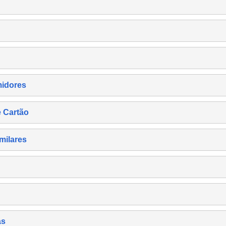
midores
e Cartão
milares
as