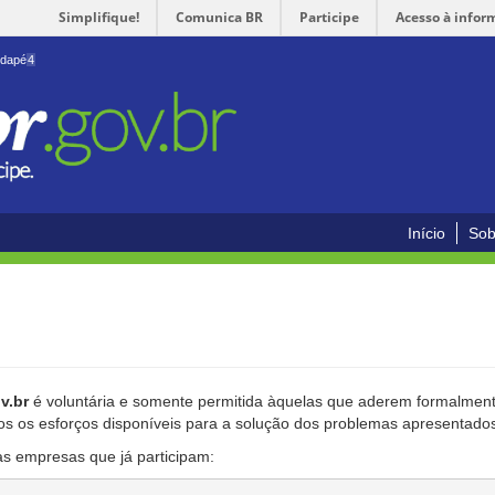
Simplifique!
Comunica BR
Participe
Acesso à infor
odapé
4
Início
Sob
v.br
é voluntária e somente permitida àquelas que aderem formalmente
os os esforços disponíveis para a solução dos problemas apresentado
as empresas que já participam: