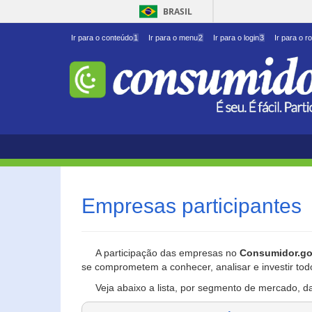
BRASIL
Ir para o conteúdo
1
Ir para o menu
2
Ir para o login
3
Ir para o r
Empresas participantes
A participação das empresas no
Consumidor.go
se comprometem a conhecer, analisar e investir tod
Veja abaixo a lista, por segmento de mercado, d