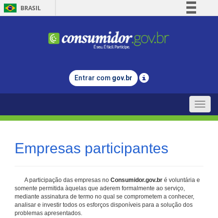
BRASIL
Simplifique!
Comunica BR
Participe
Acesso à informação
Entrar com
gov.br
Legislação
Canais
Toggle
naviga
Empresas participantes
A participação das empresas no
Consumidor.gov.br
é voluntária e
somente permitida àquelas que aderem formalmente ao serviço,
mediante assinatura de termo no qual se comprometem a conhecer,
analisar e investir todos os esforços disponíveis para a solução dos
problemas apresentados.