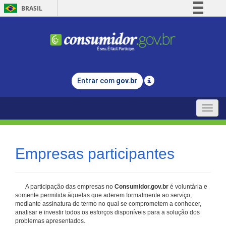
BRASIL
Simplifique!
Comunica BR
Participe
Acesso à informação
Entrar com
gov.br
Legislação
Canais
Toggle
naviga
Empresas participantes
A participação das empresas no
Consumidor.gov.br
é voluntária e
somente permitida àquelas que aderem formalmente ao serviço,
mediante assinatura de termo no qual se comprometem a conhecer,
analisar e investir todos os esforços disponíveis para a solução dos
problemas apresentados.