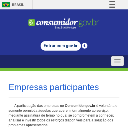
BRASIL
Simplifique!
Comunica BR
Participe
Acesso à informação
Entrar com
gov.br
Legislação
Canais
Toggle
naviga
Empresas participantes
A participação das empresas no
Consumidor.gov.br
é voluntária e
somente permitida àquelas que aderem formalmente ao serviço,
mediante assinatura de termo no qual se comprometem a conhecer,
analisar e investir todos os esforços disponíveis para a solução dos
problemas apresentados.