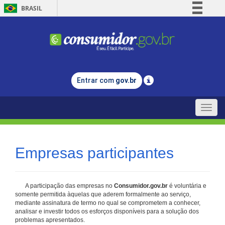
BRASIL
Simplifique!
Comunica BR
Participe
Acesso à informação
Entrar com
gov.br
Legislação
Canais
Toggle
naviga
Empresas participantes
A participação das empresas no
Consumidor.gov.br
é voluntária e
somente permitida àquelas que aderem formalmente ao serviço,
mediante assinatura de termo no qual se comprometem a conhecer,
analisar e investir todos os esforços disponíveis para a solução dos
problemas apresentados.