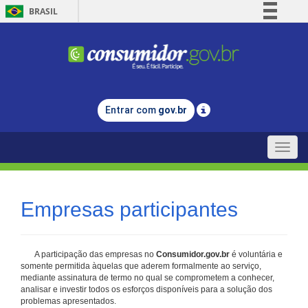
BRASIL
Simplifique!
Comunica BR
Participe
Acesso à informação
Entrar com
gov.br
Legislação
Canais
Toggle
naviga
Empresas participantes
A participação das empresas no
Consumidor.gov.br
é voluntária e
somente permitida àquelas que aderem formalmente ao serviço,
mediante assinatura de termo no qual se comprometem a conhecer,
analisar e investir todos os esforços disponíveis para a solução dos
problemas apresentados.