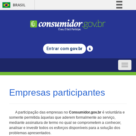
BRASIL
Simplifique!
Comunica BR
Participe
Acesso à informação
Entrar com
gov.br
Legislação
Canais
Toggle
naviga
Empresas participantes
A participação das empresas no
Consumidor.gov.br
é voluntária e
somente permitida àquelas que aderem formalmente ao serviço,
mediante assinatura de termo no qual se comprometem a conhecer,
analisar e investir todos os esforços disponíveis para a solução dos
problemas apresentados.