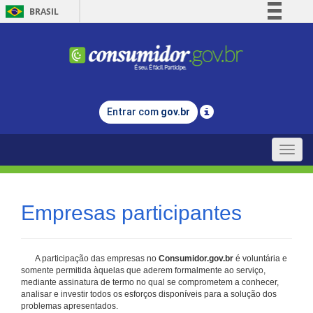
BRASIL
Simplifique!
Comunica BR
Participe
Acesso à informação
Entrar com
gov.br
Legislação
Canais
Toggle
naviga
Empresas participantes
A participação das empresas no
Consumidor.gov.br
é voluntária e
somente permitida àquelas que aderem formalmente ao serviço,
mediante assinatura de termo no qual se comprometem a conhecer,
analisar e investir todos os esforços disponíveis para a solução dos
problemas apresentados.