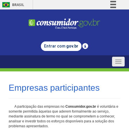
BRASIL
Simplifique!
Comunica BR
Participe
Acesso à informação
Entrar com
gov.br
Legislação
Canais
Toggle
naviga
Empresas participantes
A participação das empresas no
Consumidor.gov.br
é voluntária e
somente permitida àquelas que aderem formalmente ao serviço,
mediante assinatura de termo no qual se comprometem a conhecer,
analisar e investir todos os esforços disponíveis para a solução dos
problemas apresentados.