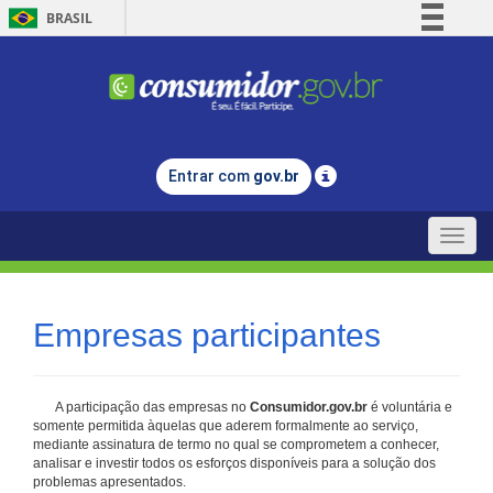
BRASIL
Simplifique!
Comunica BR
Participe
Acesso à informação
Entrar com
gov.br
Legislação
Canais
Toggle
naviga
Empresas participantes
A participação das empresas no
Consumidor.gov.br
é voluntária e
somente permitida àquelas que aderem formalmente ao serviço,
mediante assinatura de termo no qual se comprometem a conhecer,
analisar e investir todos os esforços disponíveis para a solução dos
problemas apresentados.