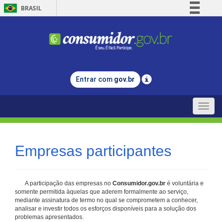
BRASIL
Simplifique!
Comunica BR
Participe
Acesso à informação
Entrar com
gov.br
Legislação
Canais
Toggle
naviga
Empresas participantes
A participação das empresas no
Consumidor.gov.br
é voluntária e
somente permitida àquelas que aderem formalmente ao serviço,
mediante assinatura de termo no qual se comprometem a conhecer,
analisar e investir todos os esforços disponíveis para a solução dos
problemas apresentados.