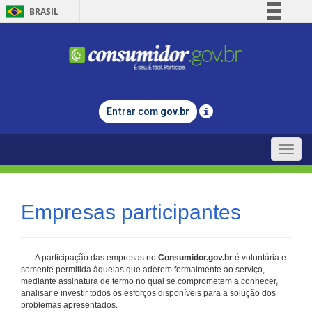
BRASIL
Simplifique!
Comunica BR
Participe
Acesso à informação
Entrar com
gov.br
Legislação
Canais
Toggle
naviga
Empresas participantes
A participação das empresas no
Consumidor.gov.br
é voluntária e
somente permitida àquelas que aderem formalmente ao serviço,
mediante assinatura de termo no qual se comprometem a conhecer,
analisar e investir todos os esforços disponíveis para a solução dos
problemas apresentados.