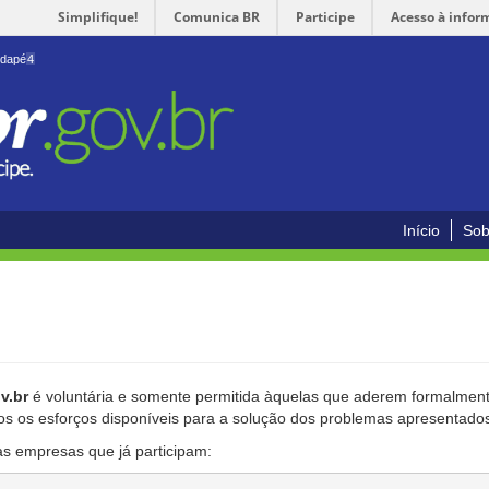
Simplifique!
Comunica BR
Participe
Acesso à infor
odapé
4
Início
Sob
v.br
é voluntária e somente permitida àquelas que aderem formalmente
os os esforços disponíveis para a solução dos problemas apresentado
as empresas que já participam: