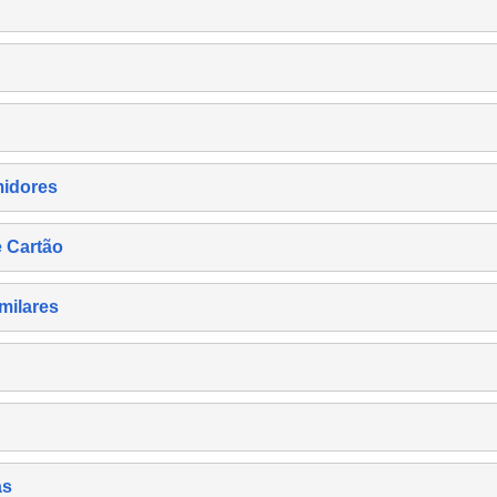
midores
e Cartão
milares
as