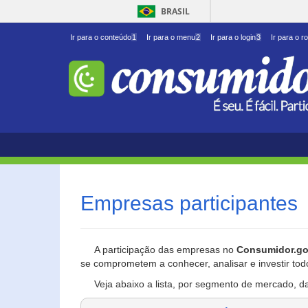
BRASIL
Ir para o conteúdo
1
Ir para o menu
2
Ir para o login
3
Ir para o r
Empresas participantes
A participação das empresas no
Consumidor.go
se comprometem a conhecer, analisar e investir tod
Veja abaixo a lista, por segmento de mercado, d