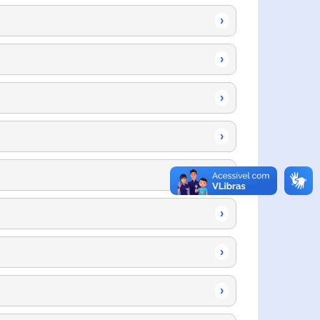
›
›
›
›
›
›
›
›