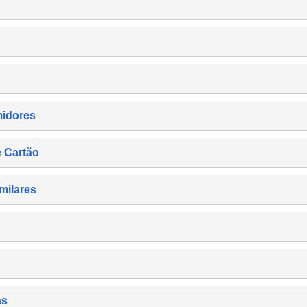
midores
e Cartão
milares
as