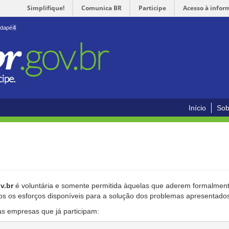
Simplifique!
Comunica BR
Participe
Acesso à infor
odapé
4
Início
Sob
v.br
é voluntária e somente permitida àquelas que aderem formalmente
os os esforços disponíveis para a solução dos problemas apresentado
as empresas que já participam: