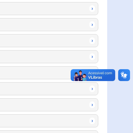
›
›
›
›
›
›
›
›