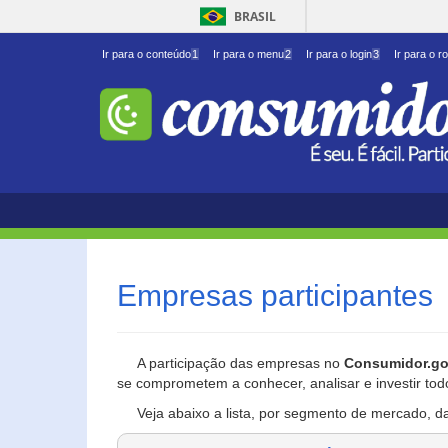
BRASIL
Ir para o conteúdo
1
Ir para o menu
2
Ir para o login
3
Ir para o r
Empresas participantes
A participação das empresas no
Consumidor.go
se comprometem a conhecer, analisar e investir tod
Veja abaixo a lista, por segmento de mercado, d