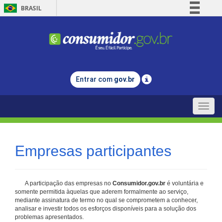
BRASIL
Simplifique!
Comunica BR
Participe
Acesso à informação
Entrar com
gov.br
Legislação
Canais
Toggle
naviga
Empresas participantes
A participação das empresas no
Consumidor.gov.br
é voluntária e
somente permitida àquelas que aderem formalmente ao serviço,
mediante assinatura de termo no qual se comprometem a conhecer,
analisar e investir todos os esforços disponíveis para a solução dos
problemas apresentados.