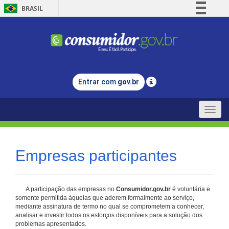
BRASIL
Simplifique!
Comunica BR
Participe
Acesso à informação
Entrar com
gov.br
Legislação
Canais
Toggle
naviga
Empresas participantes
A participação das empresas no
Consumidor.gov.br
é voluntária e
somente permitida àquelas que aderem formalmente ao serviço,
mediante assinatura de termo no qual se comprometem a conhecer,
analisar e investir todos os esforços disponíveis para a solução dos
problemas apresentados.