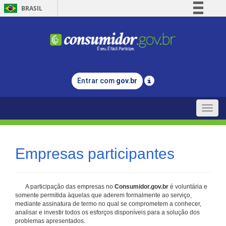
BRASIL
Simplifique!
Comunica BR
Participe
Acesso à informação
Entrar com
gov.br
Legislação
Canais
Toggle
naviga
Empresas participantes
A participação das empresas no
Consumidor.gov.br
é voluntária e
somente permitida àquelas que aderem formalmente ao serviço,
mediante assinatura de termo no qual se comprometem a conhecer,
analisar e investir todos os esforços disponíveis para a solução dos
problemas apresentados.