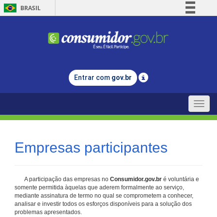
BRASIL
Simplifique!
Comunica BR
Participe
Acesso à informação
Entrar com
gov.br
Legislação
Canais
Toggle
naviga
Empresas participantes
A participação das empresas no
Consumidor.gov.br
é voluntária e
somente permitida àquelas que aderem formalmente ao serviço,
mediante assinatura de termo no qual se comprometem a conhecer,
analisar e investir todos os esforços disponíveis para a solução dos
problemas apresentados.