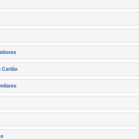
midores
e Cartão
milares
as