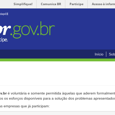
Simplifique!
Comunica BR
Participe
Acesso à infor
odapé
4
Início
Sob
v.br
é voluntária e somente permitida àquelas que aderem formalmente
os os esforços disponíveis para a solução dos problemas apresentado
as empresas que já participam: