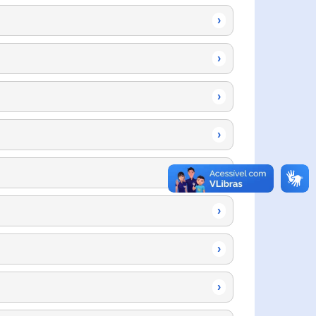
›
›
›
›
›
›
›
›