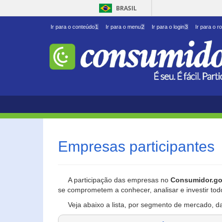
BRASIL
Ir para o conteúdo
1
Ir para o menu
2
Ir para o login
3
Ir para o r
Empresas participantes
A participação das empresas no
Consumidor.go
se comprometem a conhecer, analisar e investir tod
Veja abaixo a lista, por segmento de mercado, d