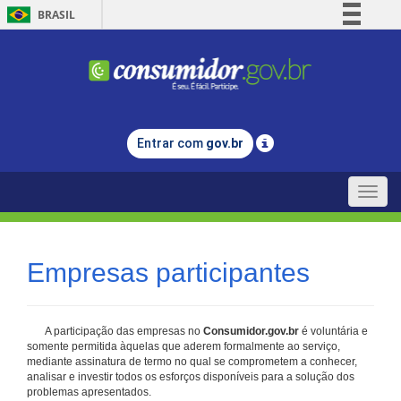
BRASIL
Simplifique!
Comunica BR
Participe
Acesso à informação
Entrar com
gov.br
Legislação
Canais
Toggle
naviga
Empresas participantes
A participação das empresas no
Consumidor.gov.br
é voluntária e
somente permitida àquelas que aderem formalmente ao serviço,
mediante assinatura de termo no qual se comprometem a conhecer,
analisar e investir todos os esforços disponíveis para a solução dos
problemas apresentados.