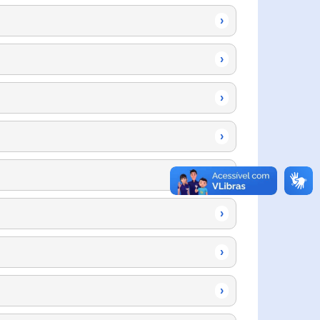
›
›
›
›
›
›
›
›