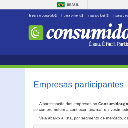
BRASIL
Ir para o conteúdo
1
Ir para o menu
2
Ir para o login
3
Ir para o r
Empresas participantes
A participação das empresas no
Consumidor.go
se comprometem a conhecer, analisar e investir tod
Veja abaixo a lista, por segmento de mercado, d