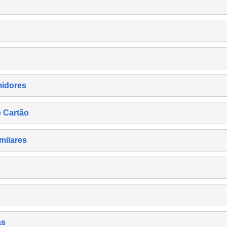
midores
e Cartão
milares
as