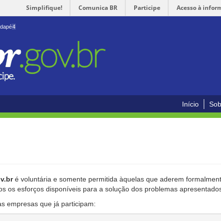
Simplifique!
Comunica BR
Participe
Acesso à infor
odapé
4
Início
Sob
v.br
é voluntária e somente permitida àquelas que aderem formalmente
os os esforços disponíveis para a solução dos problemas apresentado
as empresas que já participam: