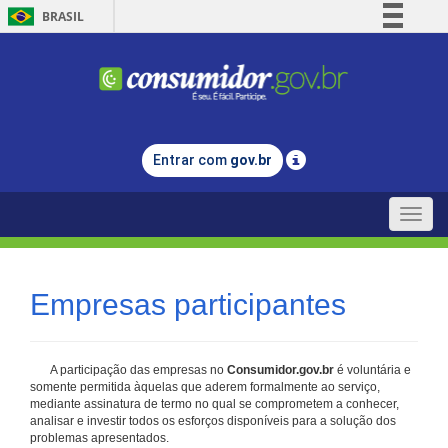
BRASIL
Simplifique!
Comunica BR
Participe
Acesso à informação
Entrar com
gov.br
Legislação
Canais
Toggle
naviga
Empresas participantes
A participação das empresas no
Consumidor.gov.br
é voluntária e
somente permitida àquelas que aderem formalmente ao serviço,
mediante assinatura de termo no qual se comprometem a conhecer,
analisar e investir todos os esforços disponíveis para a solução dos
problemas apresentados.