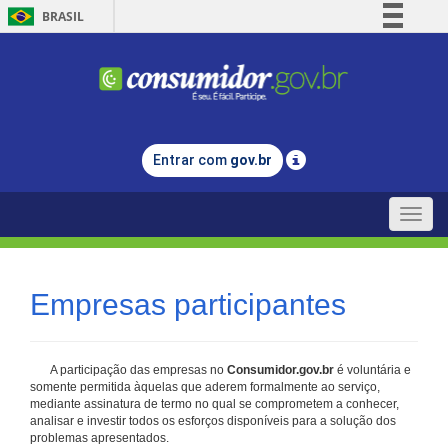
BRASIL
Simplifique!
Comunica BR
Participe
Acesso à informação
Entrar com
gov.br
Legislação
Canais
Toggle
naviga
Empresas participantes
A participação das empresas no
Consumidor.gov.br
é voluntária e
somente permitida àquelas que aderem formalmente ao serviço,
mediante assinatura de termo no qual se comprometem a conhecer,
analisar e investir todos os esforços disponíveis para a solução dos
problemas apresentados.