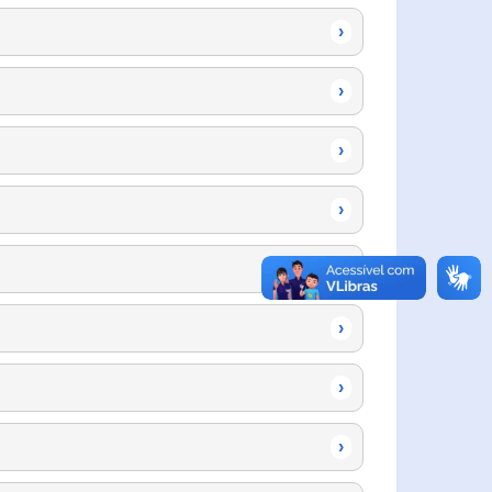
›
›
›
›
›
›
›
›