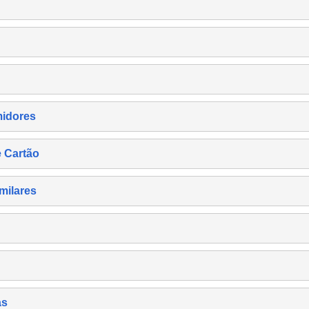
midores
e Cartão
milares
as