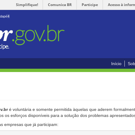
Simplifique!
Comunica BR
Participe
Acesso à infor
odapé
4
Início
Sob
v.br
é voluntária e somente permitida àquelas que aderem formalmente
os os esforços disponíveis para a solução dos problemas apresentado
as empresas que já participam: