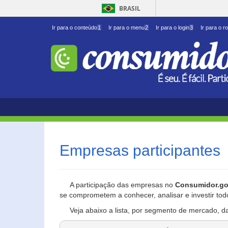
BRASIL
Ir para o conteúdo
1
Ir para o menu
2
Ir para o login
3
Ir para o r
Empresas participantes
A participação das empresas no
Consumidor.go
se comprometem a conhecer, analisar e investir tod
Veja abaixo a lista, por segmento de mercado, d