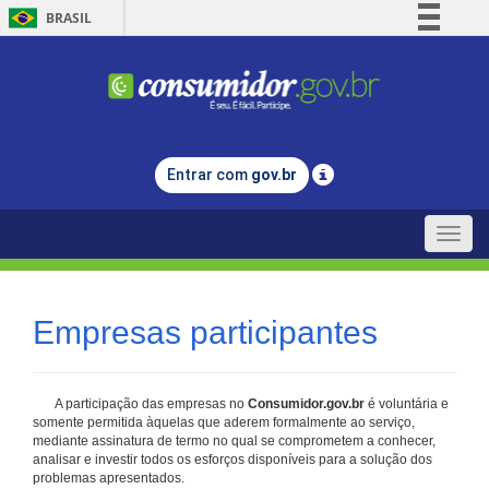
BRASIL
Simplifique!
Comunica BR
Participe
Acesso à informação
Entrar com
gov.br
Legislação
Canais
Toggle
naviga
Empresas participantes
A participação das empresas no
Consumidor.gov.br
é voluntária e
somente permitida àquelas que aderem formalmente ao serviço,
mediante assinatura de termo no qual se comprometem a conhecer,
analisar e investir todos os esforços disponíveis para a solução dos
problemas apresentados.