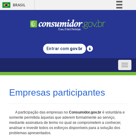
BRASIL
Simplifique!
Comunica BR
Participe
Acesso à informação
Entrar com
gov.br
Legislação
Canais
Toggle
naviga
Empresas participantes
A participação das empresas no
Consumidor.gov.br
é voluntária e
somente permitida àquelas que aderem formalmente ao serviço,
mediante assinatura de termo no qual se comprometem a conhecer,
analisar e investir todos os esforços disponíveis para a solução dos
problemas apresentados.